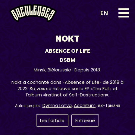
EN
NOKT
ABSENCE OF LIFE
DSBM
Minsk,
Biélorussie
· Depuis 2018
Nokt a cochanté dans «Absence of Life» de 2018 à
2022. Sa voix se retouve sur le EP «The Fall» et
l’album «Instinct of Self​-​Destruction».
Dymna Lotva
,
Aconitum
, ex-Трызна
Autres projets :
Lire l'article
Entrevue