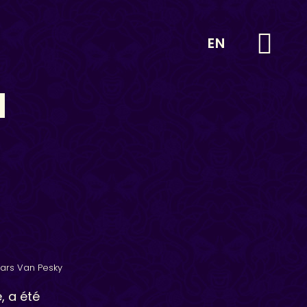
EN
N
ars Van Pesky
, a été