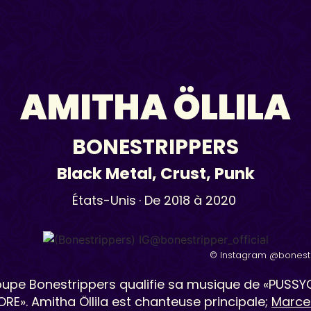
AMITHA ÖLLILA
BONESTRIPPERS
Black Metal
,
Crust
,
Punk
États-Unis
· De 2018 à 2020
© Instagram @bonestr
oupe Bonestrippers qualifie sa musique de «PUSS
E». Amitha Öllila est chanteuse principale;
Marcel