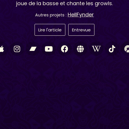
joue de la basse et chante les growls.
HellFynder
Autres projets :
Lire l'article
Entrevue