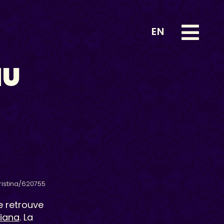
EN
NU
ristina/620755
e retrouve
iana
. La