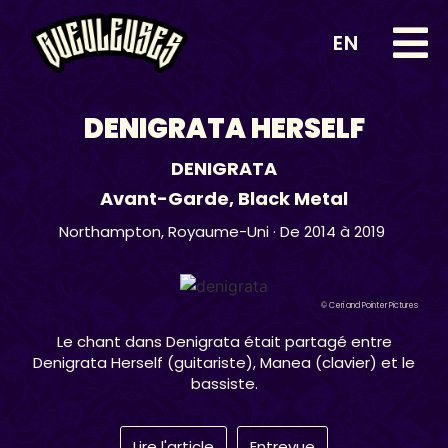
EN
DENIGRATA HERSELF
DENIGRATA
Avant-Garde
,
Black Metal
Northampton,
Royaume-Uni
· De 2014 à 2019
© Ceri and Pointer Pictures
Le chant dans Denigrata était partagé entre
Denigrata Herself (guitariste), Manea (clavier) et le
bassiste.
Lire l'article
Entrevue