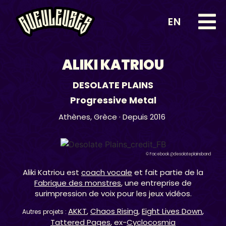
EN
ALIKI KATRIOU
DESOLATE PLAINS
Progressive Metal
Athènes,
Grèce
· Depuis 2016
© Facebook @desolateplainsband
Aliki Katriou est
coach vocale
et fait partie de la
Fabrique des monstres
, une entreprise de
surimpression de voix pour les jeux vidéos.
AKKT
,
Chaos Rising
,
Eight Lives Down
,
Autres projets :
Tattered Pages
, ex-
Cyclocosmia