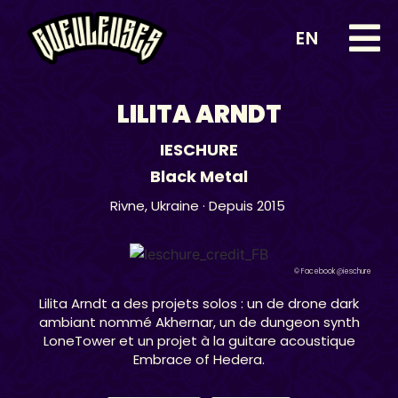
EN
LILITA ARNDT
IESCHURE
Black Metal
Rivne,
Ukraine
· Depuis 2015
© Facebook @ieschure
Lilita Arndt a des projets solos : un de drone dark
ambiant nommé Akhernar, un de dungeon synth
LoneTower et un projet à la guitare acoustique
Embrace of Hedera.