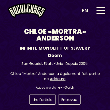
EN
CHLOE «MORTRA»
ANDERSON
INFINITE MONOLITH OF SLAVERY
Doom
San Gabriel,
États-Unis
· Depuis 2005
Chloe “Mortra” Anderson a également fait partie
de
Addaura
.
ex-
Galdr
Autres projets :
Lire l'article
Entrevue