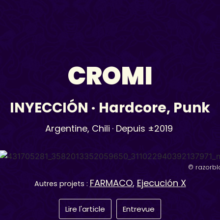
CROMI
INYECCIÓN
·
Hardcore
,
Punk
Argentine
,
Chili
· Depuis ±2019
© razorbl
FARMACO
,
Ejecución X
Autres projets :
Lire l'article
Entrevue