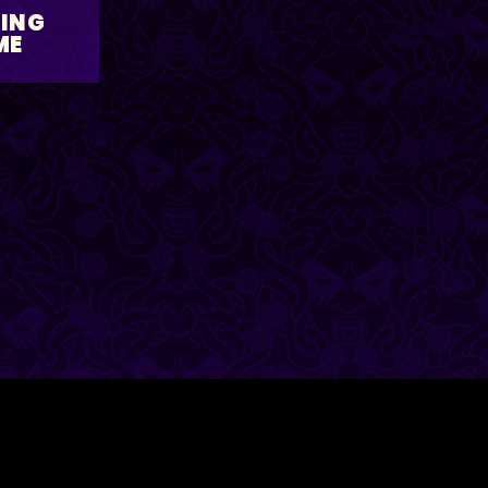
ING
ME