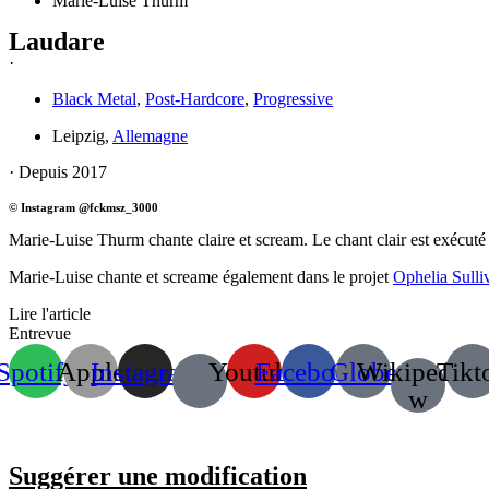
Marie-Luise Thurm
Laudare
·
Black Metal
,
Post-Hardcore
,
Progressive
Leipzig,
Allemagne
· Depuis 2017
© Instagram @fckmsz_3000
Marie-Luise Thurm chante claire et scream. Le chant clair est exécuté
Marie-Luise chante et screame également dans le projet
Ophelia Sulli
Lire l'article
Entrevue
Spotify
Apple
Instagram
Youtube
Facebook
Globe
Wikipedia-
Tikt
w
Suggérer une modification