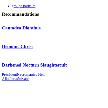
groupe paritaire
Recommandations
Cantodea Dianthus
Demonic Christ
Darkened Nocturn Slaughtercult
Précédent
Necromaniac Hell
Allochiria
Suivant