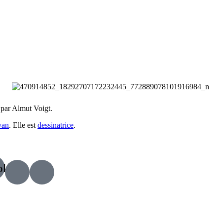
 par Almut Voigt.
van
. Elle est
dessinatrice
.
ok