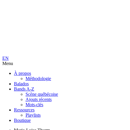
EN
Menu
À propos
Méthodologie
Balados
Bands A-Z
Scène québécoise
Ajouts récents
Mots-clés
Ressources
Playlists
Boutique