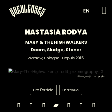
EN
NASTASIA RODYA
MARY & THE HIGHWALKERS
Doom
,
Sludge
,
Stoner
Warsaw,
Pologne
· Depuis 2015
© Instagram @przemography
Lire l'article
Entrevue