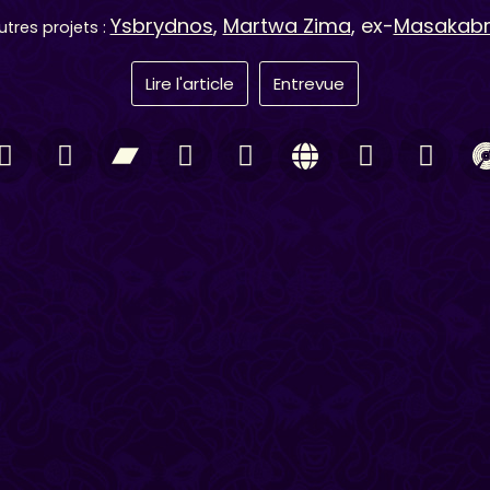
Ysbrydnos
,
Martwa Zima
, ex-
Masakab
utres projets :
Lire l'article
Entrevue