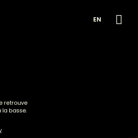
EN
e retrouve
 la basse.
y