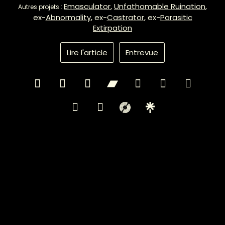
Emasculator
,
Unfathomable Ruination
,
Autres projets :
ex-
Abnormality
, ex-
Castrator
, ex-
Parasitic
Extirpation
Lire l'article
Entrevue