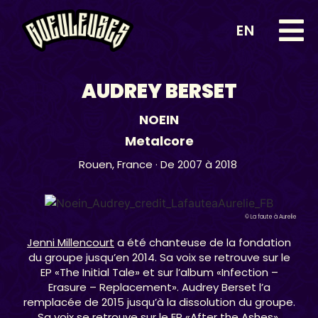
EN
AUDREY BERSET
NOEIN
Metalcore
Rouen,
France
· De 2007 à 2018
© La faute à Aurelie
Jenni Millencourt
a été chanteuse de la fondation
du groupe jusqu’en 2014. Sa voix se retrouve sur le
EP «The Initial Tale» et sur l’album «Infection –
Erasure – Replacement». Audrey Berset l’a
remplacée de 2015 jusqu’à la dissolution du groupe.
Sa voix se retrouve sur le EP «After the Ashes».