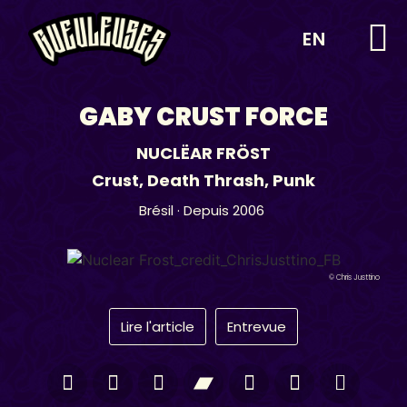
EN
GABY CRUST FORCE
NUCLËAR FRÖST
Crust
,
Death Thrash
,
Punk
Brésil
· Depuis 2006
© Chris Justtino
Lire l'article
Entrevue