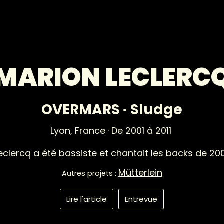
MARION LECLERC
OVERMARS
·
Sludge
Lyon,
France
· De 2001 à 2011
eclercq a été bassiste et chantait les backs de 200
Mütterlein
Autres projets :
Lire l'article
Entrevue