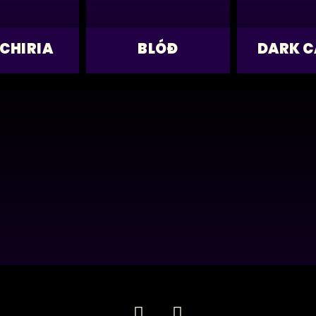
CHIRIA
BLÓÐ
DARK C