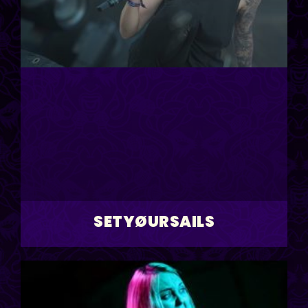
SETYØURSAILS