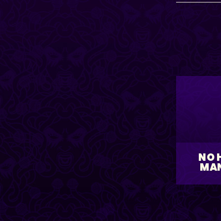
NO 
MA