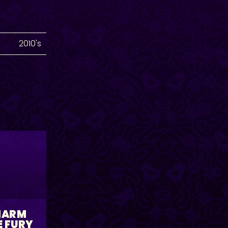
2010's
HARM
E FURY