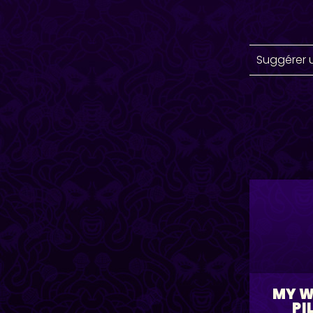
Suggérer 
MY 
PI