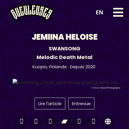
EN
JEMIINA HELOISE
SWANSONG
Melodic Death Metal
Kuopio,
Finlande
· Depuis 2020
© Pete Hossa Photography
Lire l'article
Entrevue