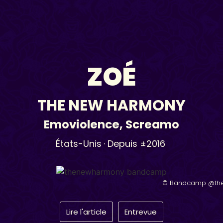
ZOÉ
THE NEW HARMONY
Emoviolence
,
Screamo
États-Unis
· Depuis ±2016
© Bandcamp @th
Lire l'article
Entrevue