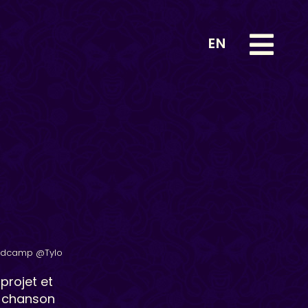
EN
ndcamp @Tylo
projet et
a chanson