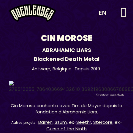
EN
CIN MOROSE
ABRAHAMIC LIARS
Blackened Death Metal
Antwerp,
Belgique
· Depuis 2019
© Instagram @axv_visuals
Cin Morose cochante avec Tim de Meyer depuis la
fondation d’Abrahamic Liars.
Barren
,
Szum
, ex-
Seethr
,
Stercore
, ex-
Autres projets :
Curse of the Ninth