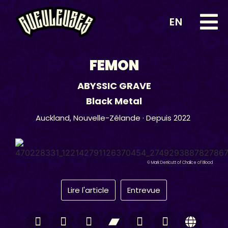
EN
FEMON
ABYSSIC GRAVE
Black Metal
Auckland,
Nouvelle-Zélande
· Depuis 2022
© Mark Derricutt of Chalice of Blood
Lire l'article
Entrevue