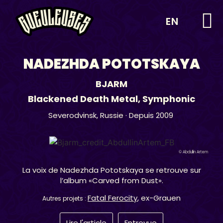
EN
NADEZHDA POTOTSKAYA
BJARM
Blackened Death Metal
,
Symphonic
Severodvinsk,
Russie
· Depuis 2009
© Abdullin Artem
La voix de Nadezhda Pototskaya se retrouve sur
l’album «Carved from Dust».
Fatal Ferocity
, ex-Grauen
Autres projets :
Lire l'article
Entrevue