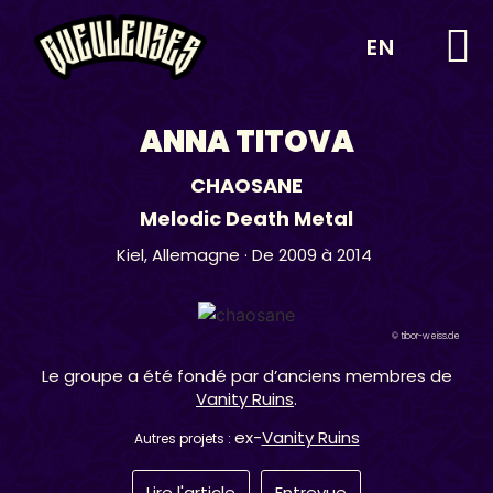
EN
ANNA TITOVA
CHAOSANE
Melodic Death Metal
Kiel,
Allemagne
· De 2009 à 2014
© tibor-weiss.de
Le groupe a été fondé par d’anciens membres de
Vanity Ruins
.
ex-
Vanity Ruins
Autres projets :
Lire l'article
Entrevue