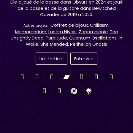
Elle a joué de la basse dans Obvurt en 2024 et joué
de la basse et de la guitare dans Bewitched
Cavader de 2019 à 2020.
Coffret de bijoux
,
Chiliasm
,
Autres projets :
Memorandum
,
Lunam Niveis
,
Zapomnienie
,
The
Unsightly Deep
,
Turpitude
,
Quantum Oscillations
,
In
Wake, She Mended
,
Perihelion Gnosis
Lire l'article
Entrevue