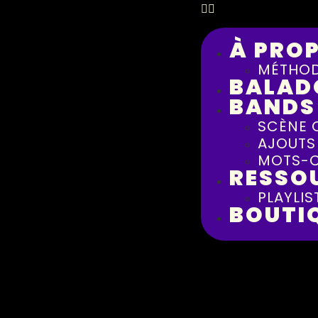
À PRO
MÉTHOD
BALAD
BANDS
SCÈNE 
AJOUTS
MOTS-C
RESSO
PLAYLIS
BOUTI