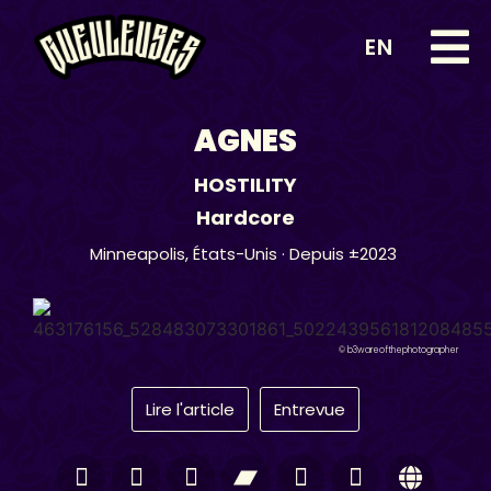
EN
AGNES
HOSTILITY
Hardcore
Minneapolis,
États-Unis
· Depuis ±2023
© b3wareofthephotographer
Lire l'article
Entrevue