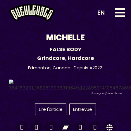
EN
MICHELLE
FALSE BODY
Grindcore
,
Hardcore
Edmonton,
Canada
· Depuis ±2022
© Instagram @circleofbones
Lire l'article
Entrevue