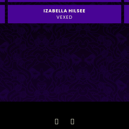
IZABELLA HILSEE
VEXED