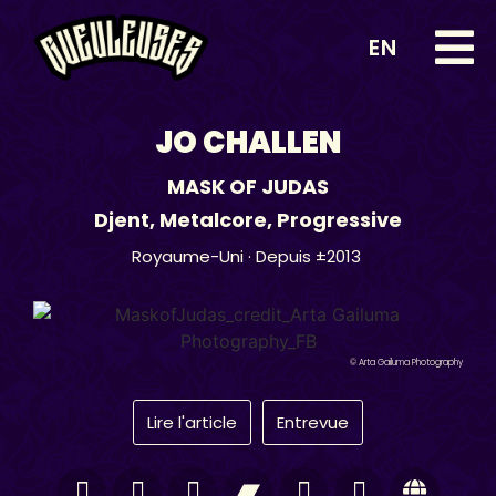
EN
JO CHALLEN
MASK OF JUDAS
Djent
,
Metalcore
,
Progressive
Royaume-Uni
· Depuis ±2013
© Arta Gailuma Photography
Lire l'article
Entrevue