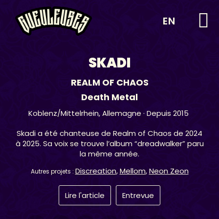
EN
SKADI
REALM OF CHAOS
Death Metal
Koblenz/Mittelrhein,
Allemagne
· Depuis 2015
Skadi a été chanteuse de Realm of Chaos de 2024
à 2025. Sa voix se trouve l’album “dreadwalker” paru
la même année.
Discreation
,
Mellom
,
Neon Zeon
Autres projets :
Lire l'article
Entrevue