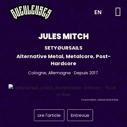
EN
JULES MITCH
SETYØURSAILS
Alternative Metal
,
Metalcore
,
Post-
Hardcore
Cologne,
Allemagne
· Depuis 2017
© Kommodore Johnsen Rock in Raw
Lire l'article
Entrevue