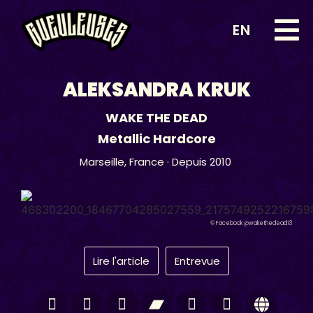
EN
ALEKSANDRA KRUK
WAKE THE DEAD
Metallic Hardcore
Marseille,
France
· Depuis 2010
© Facebook @wakethedead13
Lire l'article
Entrevue