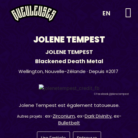
EN
JOLENE TEMPEST
JOLENE TEMPEST
Blackened Death Metal
Wellington,
Nouvelle-Zélande
· Depuis ±2017
© Facebook @jolene.tempest
Jolene Tempest est également tatoueuse.
ex-
Zirconium
, ex-
Dark Divinity
, ex-
Autres projets :
Bulletbelt
Lire l'article
Entrevue