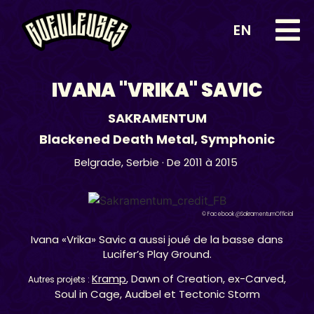
EN
IVANA ''VRIKA'' SAVIC
SAKRAMENTUM
Blackened Death Metal
,
Symphonic
Belgrade,
Serbie
· De 2011 à 2015
© Facebook @SakramentumOfficial
Ivana «Vrika» Savic a aussi joué de la basse dans
Lucifer’s Play Ground.
Kramp
, Dawn of Creation, ex-Carved,
Autres projets :
Soul in Cage, Audbel et Tectonic Storm