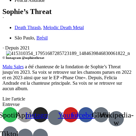
Felicia Andrade
Sophie’s Threat
·
Death Thrash
,
Melodic Death Metal
São Paulo,
Brésil
· Depuis 2021
© Instagram @sophiesthreat
Malu Sales
a été chanteuse de la fondation de Sophie’s Threat
jusqu’en 2023. Sa voix se retrouve sur les chansons parues en 2022
et en 2023 ainsi que sur le EP «Phase One». Depuis, Felicia
Andrade est la chanteuse principale. Sa voix ne se retrouve sur
aucun album.
Lire l'article
Entrevue
Spotify
Apple
Instagram
Youtube
Facebook
Globe
Wikipedia-
w
Tiktok