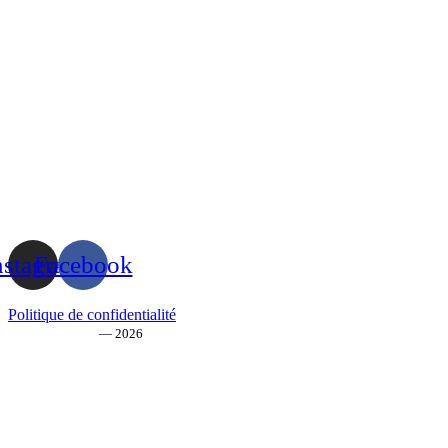
nstagram
Facebook
Politique de confidentialité
Gueuleuses.com
— 2026