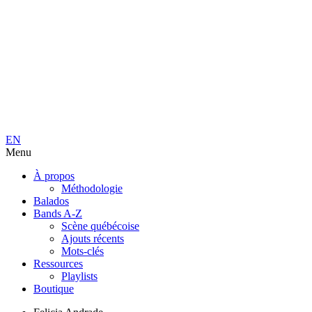
EN
Menu
À propos
Méthodologie
Balados
Bands A-Z
Scène québécoise
Ajouts récents
Mots-clés
Ressources
Playlists
Boutique