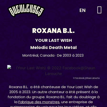
EN
ROXANA B.L.
YOUR LAST WISH
Melodic Death Metal
Montréal,
Canada
· De 2003 à 2023
© Facebook @Shaun Larouche
Roxana B.L. a été chanteuse de Your Last Wish de
2005 à 2023. Un autre chanteur a été présent à la
fondation du groupe. Roxana B.L. fait du doublage à
la
Fabrique des monstres
, une entreprise de
surimpression de voix pour les jeux vidéos, et elle